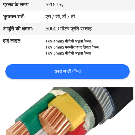
प्रसव के समय:
5-15day
गुणवत्ता
नियंत्रण
भुगतान शर्तें:
एल / सी, टी / टी
आपूर्ति की क्षमता:
50000 मीटर प्रति सप्ताह
संपर्क
हाई लाइट:
,
1KV 4mm2 पीवीसी अछूता केबल
करें
,
1KV 6mm2 परमवीर चक्र लिपटा केबल
1KV 6mm2 पीवीसी अछूता केबल
एक
सबसे अच्छी कीमत
उद्धरण
की
विनती
करे
साइटमैप