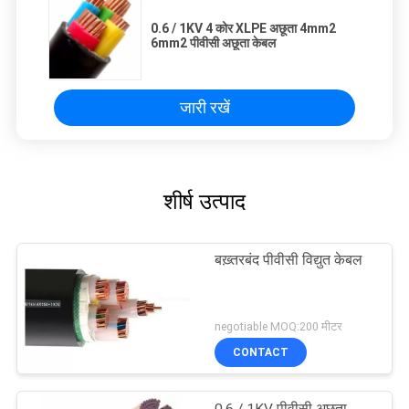
0.6 / 1KV 4 कोर XLPE अछूता 4mm2
6mm2 पीवीसी अछूता केबल
जारी रखें
शीर्ष उत्पाद
बख़्तरबंद पीवीसी विद्युत केबल
negotiable MOQ:200 मीटर
CONTACT
0.6 / 1KV पीवीसी अछूता