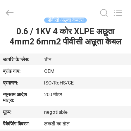
Silk
Road
Enterprise
Management
Services
पीवीसी अछूता केबल्स
Co.,Ltd..
All
Rights
0.6 / 1KV 4 कोर XLPE अछूता
घर
Reserved.
4mm2 6mm2 पीवीसी अछूता केबल
उत्पाद
उत्पत्ति के प्लेस:
चीन
हमारे
ब्रांड नाम:
OEM
बारे
प्रमाणन:
ISO/RoHS/CE
में
न्यूनतम आदेश
200 मीटर
मात्रा:
कारखाना
मूल्य:
negotiable
भ्रमण
पैकेजिंग विवरण:
लकड़ी का ढोल