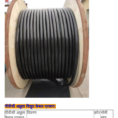
पीवीसी अछूता विद्युत केबल प्रकार:
पीवीसी अछूता
विवरण
कोर
नोमी
केबल प्रकार
खंड