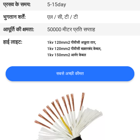
प्रसव के समय:
5-15day
गुणवत्ता
नियंत्रण
भुगतान शर्तें:
एल / सी, टी / टी
आपूर्ति की क्षमता:
50000 मीटर प्रति सप्ताह
संपर्क
हाई लाइट:
,
1kv 120mm2 पीवीसी अछूता तार
करें
,
1kv 120mm2 पीवीसी बख़्तरबंद केबल
1kv 150mm2 आर्मर केबल
एक
सबसे अच्छी कीमत
उद्धरण
की
विनती
करे
साइटमैप