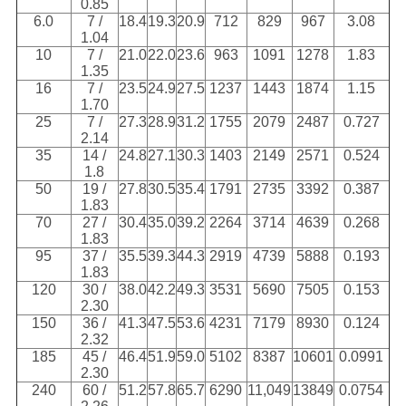
0.85
6.0
7 /
18.4
19.3
20.9
712
829
967
3.08
1.04
10
7 /
21.0
22.0
23.6
963
1091
1278
1.83
1.35
16
7 /
23.5
24.9
27.5
1237
1443
1874
1.15
1.70
25
7 /
27.3
28.9
31.2
1755
2079
2487
0.727
2.14
35
14 /
24.8
27.1
30.3
1403
2149
2571
0.524
1.8
50
19 /
27.8
30.5
35.4
1791
2735
3392
0.387
1.83
70
27 /
30.4
35.0
39.2
2264
3714
4639
0.268
1.83
95
37 /
35.5
39.3
44.3
2919
4739
5888
0.193
1.83
120
30 /
38.0
42.2
49.3
3531
5690
7505
0.153
2.30
150
36 /
41.3
47.5
53.6
4231
7179
8930
0.124
2.32
185
45 /
46.4
51.9
59.0
5102
8387
10601
0.0991
2.30
240
60 /
51.2
57.8
65.7
6290
11,049
13849
0.0754