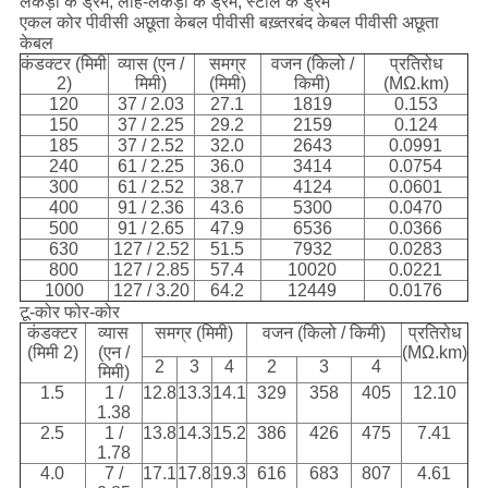
लकड़ी के ड्रम, लोहे-लकड़ी के ड्रम, स्टील के ड्रम
एकल कोर पीवीसी अछूता केबल पीवीसी बख़्तरबंद केबल पीवीसी अछूता
केबल
कंडक्टर (मिमी
व्यास (एन /
समग्र
वजन (किलो /
प्रतिरोध
2)
मिमी)
(मिमी)
किमी)
(MΩ.km)
120
37 / 2.03
27.1
1819
0.153
150
37 / 2.25
29.2
2159
0.124
185
37 / 2.52
32.0
2643
0.0991
240
61 / 2.25
36.0
3414
0.0754
300
61 / 2.52
38.7
4124
0.0601
400
91 / 2.36
43.6
5300
0.0470
500
91 / 2.65
47.9
6536
0.0366
630
127 / 2.52
51.5
7932
0.0283
800
127 / 2.85
57.4
10020
0.0221
1000
127 / 3.20
64.2
12449
0.0176
टू-कोर फोर-कोर
कंडक्टर
व्यास
समग्र (मिमी)
वजन (किलो / किमी)
प्रतिरोध
(मिमी 2)
(एन /
(MΩ.km)
2
3
4
2
3
4
मिमी)
1.5
1 /
12.8
13.3
14.1
329
358
405
12.10
1.38
2.5
1 /
13.8
14.3
15.2
386
426
475
7.41
1.78
4.0
7 /
17.1
17.8
19.3
616
683
807
4.61