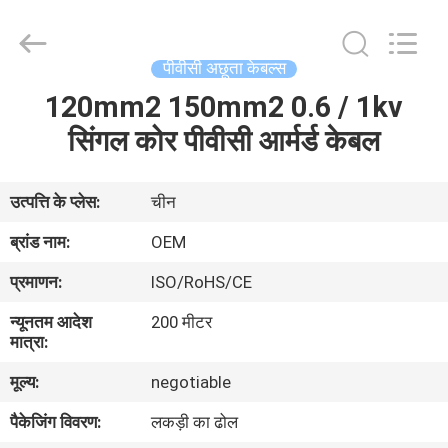
Silk
Road
Enterprise
Management
Services
पीवीसी अछूता केबल्स
Co.,LTD.
All
Rights
120mm2 150mm2 0.6 / 1kv
घर
Reserved.
सिंगल कोर पीवीसी आर्मर्ड केबल
उत्पाद
उत्पत्ति के प्लेस:
चीन
हमारे
ब्रांड नाम:
OEM
बारे
प्रमाणन:
ISO/RoHS/CE
में
न्यूनतम आदेश
200 मीटर
मात्रा:
कारखाना
मूल्य:
negotiable
भ्रमण
पैकेजिंग विवरण:
लकड़ी का ढोल