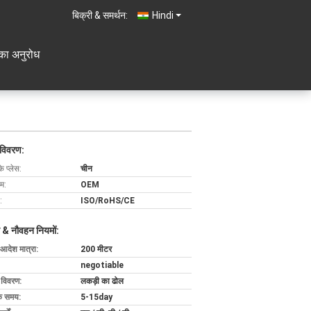
बिक्री & समर्थन:
Hindi
का अनुरोध
 विवरण:
के प्लेस:
चीन
ाम:
OEM
:
ISO/RoHS/CE
 & नौवहन नियमों:
 आदेश मात्रा:
200 मीटर
negotiable
ग विवरण:
लकड़ी का ढोल
के समय:
5-15day