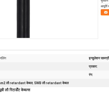
भुगतान शर
आपूर्ति 
नलिंग
इन्सुलेशन सामग्र
प्रकार:
रंग:
m2 लौ retardant केबल
,
SWB लौ retardant केबल
बी लौ रिटार्डेंट केबल्स