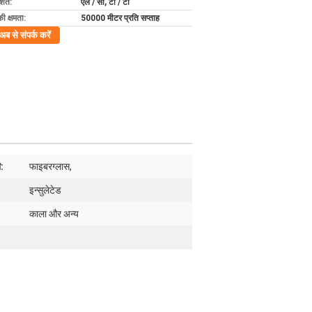
्तें:
एल / सी, टी / टी
की क्षमता:
50000 मीटर प्रति सप्ताह
अब से संपर्क करें
ी:
फाइबरग्लास,
इन्सुलेटेड
काला और अन्य