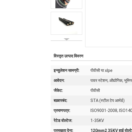
विस्तृत उत्पाद विवरण
इन्सुलेशन सामग्री:
पीवीसी या xlpe
आवेदन:
पावर स्टेशन, औद्योगिक, भूम
जैकेट:
पीवीसी
बख़्तरबंद:
STA (स्टील टेप आर्मर्ड)
प्रमाणपत्र:
ISO9001-2008, ISO14
रेटेड वोल्टेज:
1-35KV
प्रमुखता देना:
120mm2 35KV हाई वोल्टेज