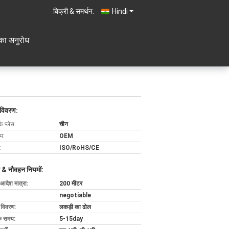
बिक्री & समर्थन:
Hindi
का अनुरोध
 विवरण:
के प्लेस:
चीन
ाम:
OEM
:
ISO/RoHS/CE
 & नौवहन नियमों:
 आदेश मात्रा:
200 मीटर
negotiable
ग विवरण:
लकड़ी का ढोल
के समय:
5-15day